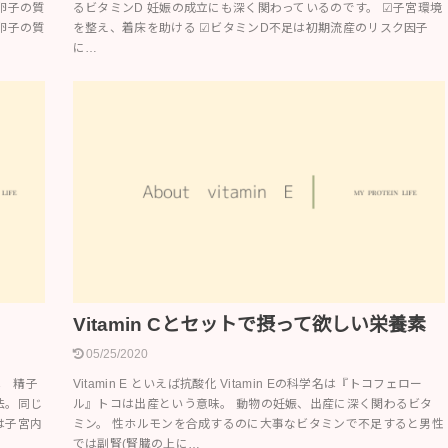
卵子の質
るビタミンD 妊娠の成立にも深く関わっているのです。 ☑︎子宮環境
卵子の質
を整え、着床を助ける ☑︎ビタミンD不足は初期流産のリスク因子
に…
Vitamin Cとセットで摂って欲しい栄養素
05/25/2020
は 精子
Vitamin E といえば抗酸化 Vitamin Eの科学名は『トコフェロー
法。同じ
ル』トコは出産という意味。 動物の妊娠、出産に深く関わるビタ
は子宮内
ミン。 性ホルモンを合成するのに大事なビタミンで不足すると男性
では副腎(腎臓の上に…