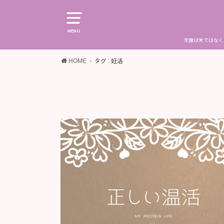
MENU
主食は米ではなく
HOME
タグ : 妊活