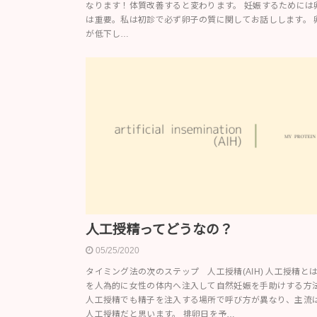
なります！体質改善すると変わります。 妊娠するためには
は重要。私は初診で必ず卵子の質に関してお話しします。 
が低下し…
人工授精ってどうなの？
05/25/2020
タイミング法の次のステップ 人工授精(AIH) 人工授精と
を人為的に女性の体内へ注入して自然妊娠を手助けする方
人工授精でも精子を注入する場所で呼び方が異なり、主流
人工授精だと思います。 排卵日を予…