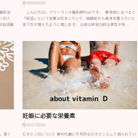
06/09/2020
鍼灸治
こんにちは。フリーランス鍼灸師Risaです。 数年前に比べると
いるけ
『妊活』という言葉は広まっていて、結婚前から身体を整えたいと
は妊活鍼
思う方が増えたように感じます。 以前は非協力的な男性が多…
妊娠に必要な栄養素
05/27/2020
い。良く
ビタミンDについて 骨の代謝に不可欠なビタミンとして知られてい