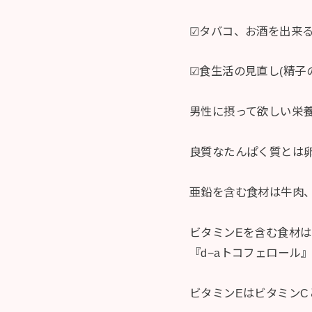
☑︎タバコ、お酒を出来
☑︎食生活の見直し(精
男性に摂って欲しい栄
良質なたんぱく質とは卵
亜鉛を含む食材は牛肉
ビタミンEを含む食材
『d−aトコフェロール
ビタミンEはビタミン