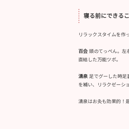
寝る前にできる
リラックスタイムを作
百会
頭のてっぺん。左
直結した万能ツボ。
湧泉
足でグーした時足
を補い、リラクゼーシ
湧泉はお灸も効果的！